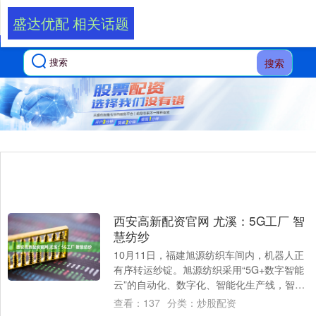
盛达优配 相关话题
搜索
西安高新配资官网 尤溪：5G工厂 智
慧纺纱
10月11日，福建旭源纺织车间内，机器人正
有序转运纱锭。旭源纺织采用“5G+数字智能
云”的自动化、数字化、智能化生产线，智能
化率超90%，实现粗纱到细纱到络筒再....
查看：
137
分类：
炒股配资