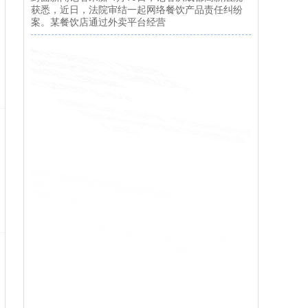
获悉，近日，法院审结一起网络餐饮产品责任纠纷
案。某餐饮店通过外卖平台经营
玖玖配资网平台 枪火与轮回并行！九游游戏
娱乐3D Roguelite动作新作《轮回保险公司》
试玩Demo现已上线Steam
线上股票配资平台
03-21
由WarmCore工作室开发，2P Games发行的3D俯
视角动作Roguelite游戏《轮回保险公司》，今日正
式上线S
奇点财富配资APP下载 老司机追求女生最管
用的技巧是什么？
盛达优配
05-26
在追求女生的征途上，星座的力量不可小觑。每个
星座都有其独特的魅力和追求方式，而老司机们深
知如何运用这些知识来吸引心仪的对
股票怎么配资APP下载 千钧之力，源于精准
冲击：解析装载机打夯机的夯实原理