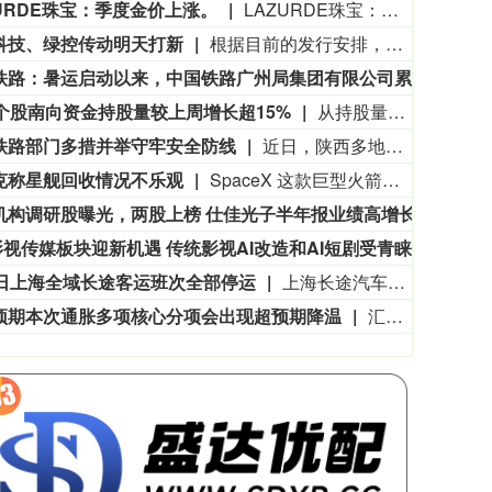
ZURDE珠宝：季度金价上涨。
LAZURDE珠宝：季度金价上涨。
科技、绿控传动明天打新
根据目前的发行安排，下周有4只新股申购，科创板2只，创业板、北交所各有1只。日程安排上，周一（8月10日）可申购科创板新股宇树科技、创业板新股绿控传动、北交所新股双英集团，周五（8月14日）可申购科创板新股高凯技术。
3563.12
基金指数
72
47.56
1.35%
中国铁路：暑运启动以来，中国铁路广州局集团有限公司累计发送旅客超6800万人次。
中国
只个股南向资金持股量较上周增长超15%
从持股量变化来看，最近一周12只个股获得南向资金持股量较上周增长超15%，其中3只个股持股量增长均超100%。明略科技-W居首，环比增长624.44%；安克创新、圣邦股份、海致科技集团增幅居前，持股量较上周分别增长169.98%、113.25%、43.27%。
铁路部门多措并举守牢安全防线
近日，陕西多地出现强降雨天气，给铁路运输安全带来严峻挑战。中国铁路西安局集团有限公司（以下简称“西安铁路局”）织密人防、物防、技防立体防护网，进一步压实安全责任，强化安全隐患排查整治，加强科技运用，以多项硬核举措守牢铁路运输安全防线。
克称星舰回收情况不乐观
SpaceX 这款巨型火箭于 7 月 24 日进行了第 13 次试飞，从公司位于得克萨斯州南部的 Starbase 基地升空。此次试飞整体表现相当不错，尤其是星舰高达 171 英尺（约 52 米）的上面级飞船“Ship”。它按照计划在澳大利亚西部外海的印度洋海域溅落。 更令人意外的是，Ship 首次在溅落后成功保持完整。即使翻倒并撞击海面，仍然没有解体。目前其依旧保持完整状态，SpaceX 正在将其拖向澳大利亚西部的海岸，以便进行更详细的检查。不过，SpaceX 创始人兼首席执行官埃隆 · 马斯克在 8 月 7 日表示，这次雄心勃勃的回收行动可能难以成功。 马斯克当天下午通过自己旗下的社交平台 X 写道：“遗憾的是，目前来看，回收 Ship 的情况并不乐观。不过，我们还是成功获得了隔热罩和发动机关键区域的近距离照片，这些照片将用于未来的升级改进。” 他是在回应 SpaceX 大约一小时前发布的一则消息。SpaceX 在这篇帖子中介绍了回收工作的最新进展，并公布了两张照片和一段视频。 SpaceX 表示，回收团队“正在克服恶劣的作业条件和越来越汹涌的海况，努力将这艘长达 52 米的飞船拖回港口”。
机构调研股曝光，两股上榜 仕佳光子半年报业绩高增长
近一周
影视传媒板块迎新机遇 传统影视AI改造和AI短剧受青睐
随着中
9日上海全域长途客运班次全部停运
上海长途汽车客运总站有限公司介绍，受今年第13号台风 “白海豚” 外围影响，上海发布暴雨红色预警，根据行业管理部门管控要求，2026年8月9日上海全域长途客运班次全部停运，上海长途客运总站临时关停。
预期本次通胀多项核心分项会出现超预期降温
汇丰预期，本次通胀多项核心分项会出现超预期降温，带动整体CPI与核心CPI双双低于市场一致预期。荷兰国际集团（ING）首席国际经济学家詹姆斯·奈特利表示，近期非农大幅不及预期，给美联储加息蒙上巨大疑云。美联储可能将利率维持不变，甚至延续至2027年，但最终高度取决于通胀走势，以及美伊能否达成协议重开霍尔木兹海峡。