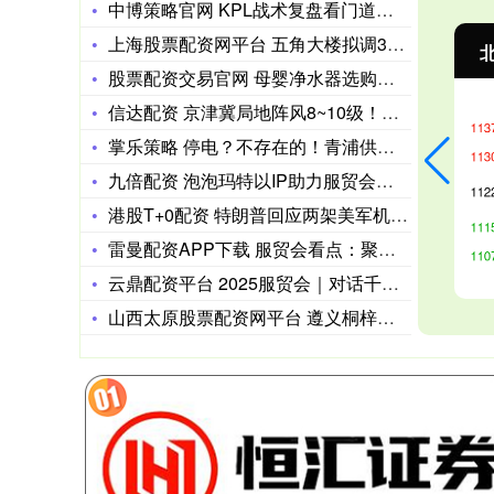
中博策略官网 KPL战术复盘看门道，这款三国游戏更讲“排兵布
上海股票配资网平台 五角大楼拟调3000空降兵夺哈尔克岛 备
沪深300
4694.44
北
43.13
0.93%
股票配资交易官网 母婴净水器选购攻略：韦思卡尔黑积木M2和霍
信达配资 京津冀局地阵风8~10级！中央气象台继续发布大风黄
掌乐策略 停电？不存在的！青浦供电用上5G“黑科技”，检修也
九倍配资 泡泡玛特以IP助力服贸会体验升级 甜品首发打开潮流
港股T+0配资 特朗普回应两架美军机在南海坠毁：可能是燃油质
雷曼配资APP下载 服贸会看点：聚生态之力 北京银行打造科技
云鼎配资平台 2025服贸会｜对话千寻智能副总裁孙荣毅：具身
山西太原股票配资网平台 遵义桐梓九坝镇旅游年收入逾23亿元