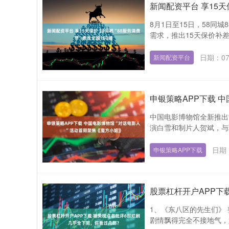
新闻配资平台 享15天保
8月1日至15日，58同
需求，推出15天保价补差
日期：07
新闻配资平台
申银策略APP下载 
中国电影博物馆全新推出
演白雪和制片人贺斌，与现
日期：
申银策略APP下载
股票杠杆开户APP下
1、《东八区的先生们》
剧情飘得完全不接地气，