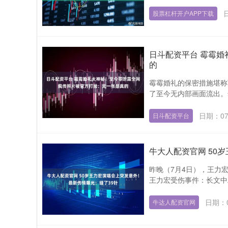
股票杠杆开户APP下载
日斗配资平台 霉霉
的
霉霉婚礼的保密措施堪称
了至今无内部画面流出。然
日期：07
日斗配资平台
牛大人配资官网 50
昨晚（7月4日），王力宏
王力宏受伤事件：长文中工
日期：0
牛达人配资官网