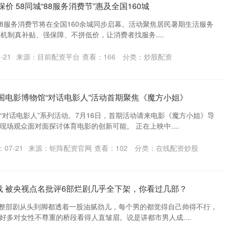
价 58同城“88服务消费节”惠及全国160城
城88服务消费节将在全国160余城同步启幕。活动聚焦居民暑期生活服务
机制真补贴、强保障、不拼低价，让消费者找服务....
-21
来源：目前配资平台
查看：
166
分类：
炒股配资
中国电影博物馆“对话电影人”活动首期聚焦《魔方小姐》
“对话电影人”系列活动。7月16日，首期活动请来电影《魔方小姐》导
场观众面对面探讨体育电影的创新可能。 正在上映中....
07-21
来源：钜阵配资官网
查看：
102
分类：
在线配资炒股
载 被央视点名批评6部烂剧几乎全下架，你看过几部？
 整部剧从头到脚都透着一股油腻劲儿，每个男的都觉得自己帅得不行，
好多对女性不尊重的桥段看得人直皱眉。说是讲都市男人成....