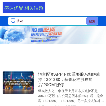
盛达优配 相关话题
搜索
恒富配资APP下载 重要股东相继减
持！301380，获鲁花控股布局
后“20CM”涨停
继实控人之一李征于上月宣布拟减持不超
304.18万股（占公司总股本的3%）后，挖金
客（301380）（301380）另一实控人陈坤亦
宣布减持计划。根据公告，陈坤....