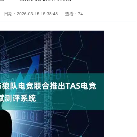
日期：2026-03-15 15:38:48
查看：74