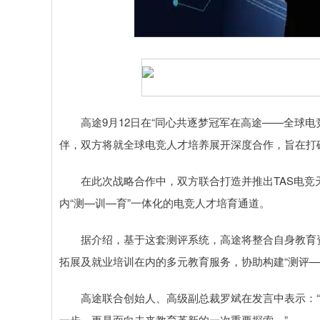
高途9月12日在“同心共逐梦冠军在高途——全球电
伴，双方将就全球电竞人才培养展开深度合作，旨在打
在此次战略合作中，双方联合打造并推出TAS电竞
内“测—训—育”一体化的电竞人才培育通道。
据介绍，基于这套测评系统，高途将整合自身教育资
拓展及就业培训在内的多元教育服务，协助构建“测评—
高途联合创始人、高级副总裁罗斌在发言中表示：“
一步，更是面向未来教育革新的一次重要探索。”