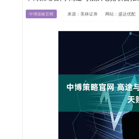
来源：美林证券
网站：盛达优配
中博策略官网