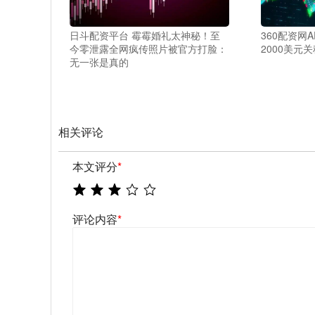
日斗配资平台 霉霉婚礼太神秘！至
360配资网
今零泄露全网疯传照片被官方打脸：
2000美元
无一张是真的
相关评论
本文评分
*
评论内容
*