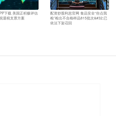
APP下载 美国正积极评估
配资炒股利息官网 食品安全“你点我
关税退税支票方案
检”检出不合格样品815批次&#32;已
依法下架召回