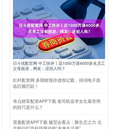
日斗优配官网 中工快评丨花1000万请4000多名员工
父母旅游，网友：还招人吗？
杠杆配资网 多期财报存虚假记载，得润电子面
临巨额罚款！
奇点财富配资APP下载 老司机追求女生最管用
的技巧是什么？
雷曼配资APP下载 服贸会看点：聚生态之力 北
京银行打造科技驱动的“未来生活展”