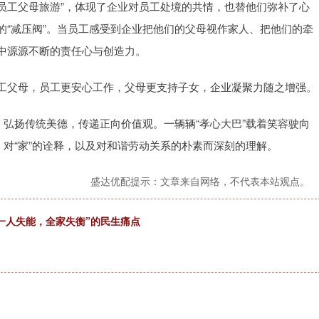
请员工父母旅游”，体现了企业对员工处境的共情，也替他们弥补了心
的“减压阀”。当员工感受到企业把他们的父母视作家人、把他们的牵
中源源不断的责任心与创造力。
工父母，员工更安心工作，父母更支持子女，企业凝聚力随之增强。
，弘扬传统美德，传递正向价值观。一辆辆“孝心大巴”载着笑容驶向
、对“家”的诠释，以及对和谐劳动关系的朴素而深刻的理解。
盛达优配提示：文章来自网络，不代表本站观点。
“一人失能，全家失衡”的民生痛点